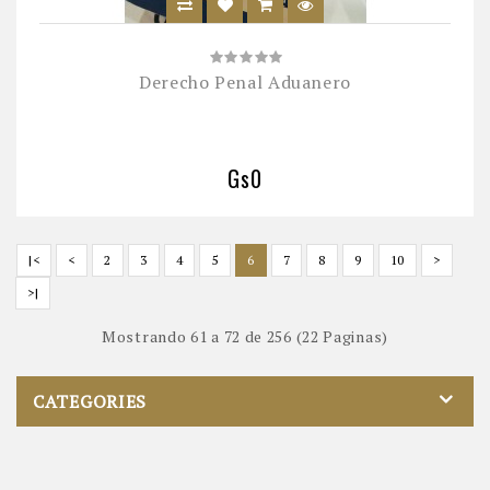
Derecho Penal Aduanero
Gs0
|<
<
2
3
4
5
6
7
8
9
10
>
>|
Mostrando 61 a 72 de 256 (22 Paginas)
CATEGORIES