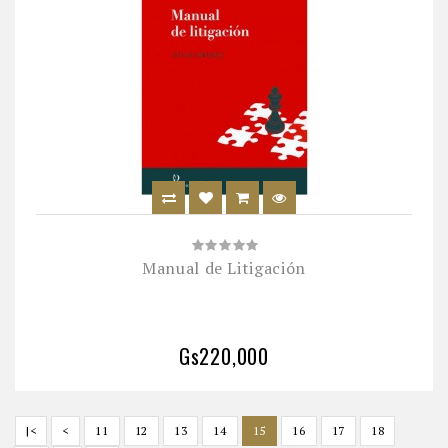
Manual de Litigación
Gs220,000
|<
<
11
12
13
14
15
16
17
18