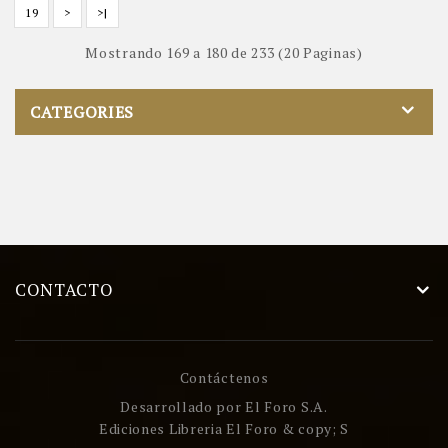
19
>
>|
Mostrando 169 a 180 de 233 (20 Paginas)
CATEGORIES
CONTACTO
Contáctenos
Desarrollado por
El Foro S.A.
Ediciones Libreria El Foro & copy; S