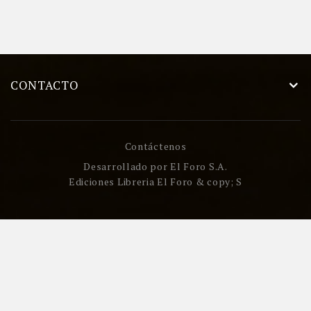
CONTACTO
Contáctenos
Desarrollado por
El Foro S.A.
Ediciones Libreria El Foro & copy; S