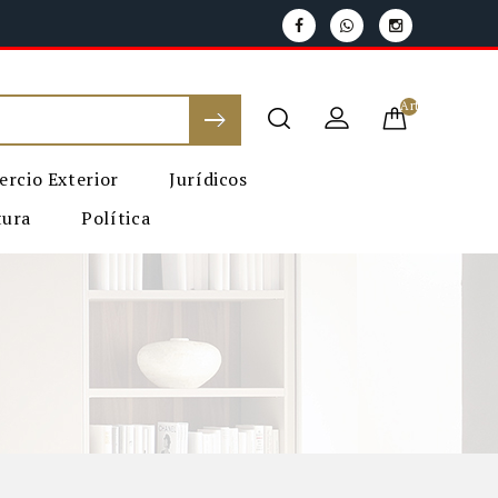
Artículo (s) - G
rcio Exterior
Jurídicos
tura
Política