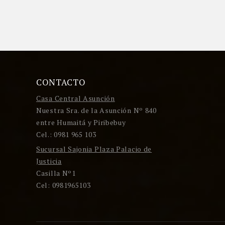
CONTACTO
Casa Central Asunción
Nuestra Sra. de la Asunción Nº 840
entre Humaitá y Piribebuy
Cel.: 0981 965 103
Sucursal Sajonia Plaza Palacio de
Justicia
Casilla Nº1
Cel: 0981965103