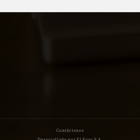
Contáctenos
Desarrollado por
El Foro S.A.