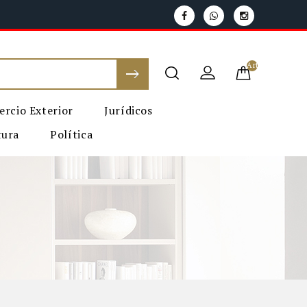
Artículo (s) - G
rcio Exterior
Jurídicos
tura
Política