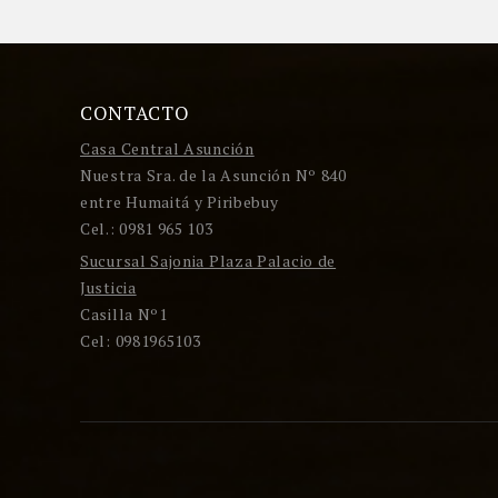
CONTACTO
Casa Central Asunción
Nuestra Sra. de la Asunción Nº 840
entre Humaitá y Piribebuy
Cel.: 0981 965 103
Sucursal Sajonia Plaza Palacio de
Justicia
Casilla Nº1
Cel: 0981965103