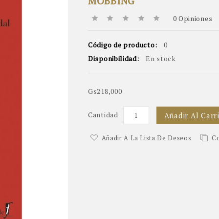
MOBBING
0 Opiniones
Código de producto:
0
Disponibilidad:
En stock
Gs218,000
Cantidad
Añadir Al Carr
Añadir A La Lista De Deseos
Co